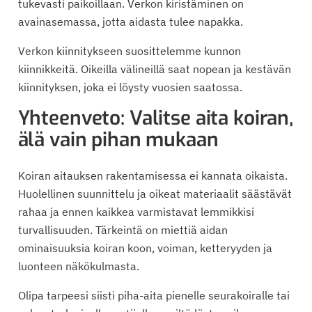
tukevasti paikoillaan. Verkon kiristäminen on
avainasemassa, jotta aidasta tulee napakka.
Verkon kiinnitykseen suosittelemme kunnon
kiinnikkeitä. Oikeilla välineillä saat nopean ja kestävän
kiinnityksen, joka ei löysty vuosien saatossa.
Yhteenveto: Valitse aita koiran,
älä vain pihan mukaan
Koiran aitauksen rakentamisessa ei kannata oikaista.
Huolellinen suunnittelu ja oikeat materiaalit säästävät
rahaa ja ennen kaikkea varmistavat lemmikkisi
turvallisuuden. Tärkeintä on miettiä aidan
ominaisuuksia koiran koon, voiman, ketteryyden ja
luonteen näkökulmasta.
Olipa tarpeesi siisti piha-aita pienelle seurakoiralle tai