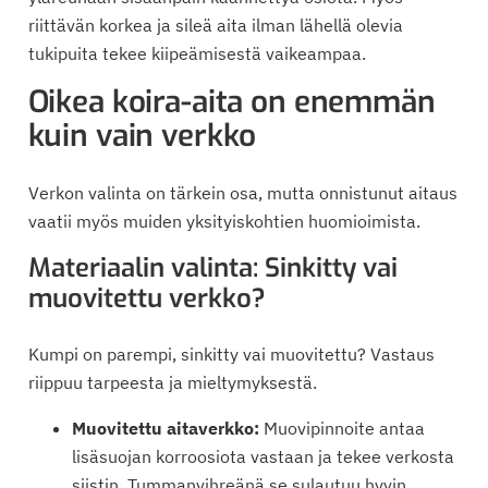
riittävän korkea ja sileä aita ilman lähellä olevia
tukipuita tekee kiipeämisestä vaikeampaa.
Oikea koira-aita on enemmän
kuin vain verkko
Verkon valinta on tärkein osa, mutta onnistunut aitaus
vaatii myös muiden yksityiskohtien huomioimista.
Materiaalin valinta: Sinkitty vai
muovitettu verkko?
Kumpi on parempi, sinkitty vai muovitettu? Vastaus
riippuu tarpeesta ja mieltymyksestä.
Muovitettu aitaverkko:
Muovipinnoite antaa
lisäsuojan korroosiota vastaan ja tekee verkosta
siistin. Tummanvihreänä se sulautuu hyvin