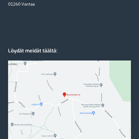
01260 Vantaa
09 876 5291
info@rautarantala.fi
Evästeseloste
Löydät meidät täältä: