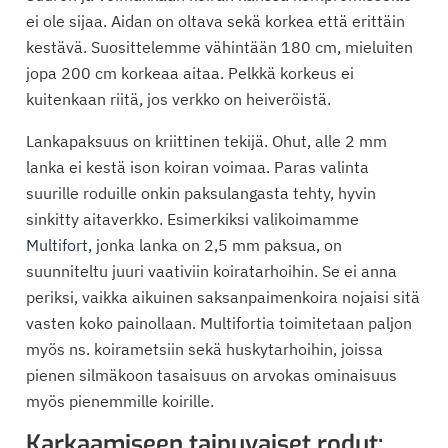
ei ole sijaa. Aidan on oltava sekä korkea että erittäin
kestävä. Suosittelemme vähintään 180 cm, mieluiten
jopa 200 cm korkeaa aitaa. Pelkkä korkeus ei
kuitenkaan riitä, jos verkko on heiveröistä.
Lankapaksuus on kriittinen tekijä. Ohut, alle 2 mm
lanka ei kestä ison koiran voimaa. Paras valinta
suurille roduille onkin paksulangasta tehty, hyvin
sinkitty aitaverkko. Esimerkiksi valikoimamme
Multifort
, jonka lanka on 2,5 mm paksua, on
suunniteltu juuri vaativiin koiratarhoihin. Se ei anna
periksi, vaikka aikuinen saksanpaimenkoira nojaisi sitä
vasten koko painollaan. Multifortia toimitetaan paljon
myös ns. koirametsiin sekä huskytarhoihin, joissa
pienen silmäkoon tasaisuus on arvokas ominaisuus
myös pienemmille koirille.
Karkaamiseen taipuvaiset rodut: