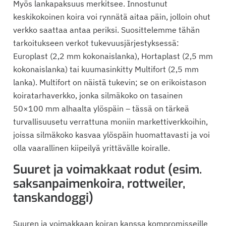
Myös lankapaksuus merkitsee. Innostunut
keskikokoinen koira voi rynnätä aitaa päin, jolloin ohut
verkko saattaa antaa periksi. Suosittelemme tähän
tarkoitukseen verkot tukevuusjärjestyksessä:
Europlast (2,2 mm kokonaislanka), Hortaplast (2,5 mm
kokonaislanka) tai kuumasinkitty Multifort (2,5 mm
lanka). Multifort on näistä tukevin; se on erikoistason
koiratarhaverkko, jonka silmäkoko on tasainen
50×100 mm alhaalta ylöspäin – tässä on tärkeä
turvallisuusetu verrattuna moniin markettiverkkoihin,
joissa silmäkoko kasvaa ylöspäin huomattavasti ja voi
olla vaarallinen kiipeilyä yrittävälle koiralle.
Suuret ja voimakkaat rodut (esim.
saksanpaimenkoira, rottweiler,
tanskandoggi)
Suuren ja voimakkaan koiran kanssa kompromisseille