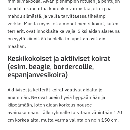
mm silmäkoolla. Aivan pienimpien rotujen ja pentujen
kohdalla kannattaa kuitenkin varmistaa, ettei pää
mahdu silmästä, ja valita tarvittaessa tiheämpi
verkko. Muista myös, että monet pienet koirat, kuten
terrierit, ovat innokkaita kaivajia. Siksi aidan alareuna
on syytä kiinnittää huolella tai upottaa osittain
maahan.
Keskikokoiset ja aktiiviset koirat
(esim. beagle, bordercollie,
espanjanvesikoira)
Aktiiviset ja ketterät koirat vaativat aidalta jo
enemmän. Ne ovat usein hyviä hyppäämään ja
kiipeämään, joten aidan korkeus nousee
avainasemaan. Tälle ryhmälle tarvitaan vähintään 120
cm korkea aita, mutta varma valinta on noin 150 cm.