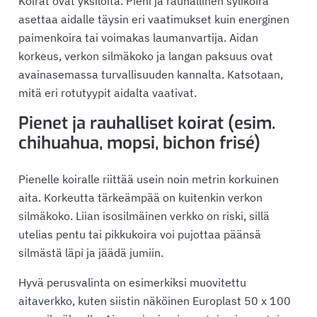
Koirat ovat yksilöitä. Pieni ja rauhallinen sylikoira
asettaa aidalle täysin eri vaatimukset kuin energinen
paimenkoira tai voimakas laumanvartija. Aidan
korkeus, verkon silmäkoko ja langan paksuus ovat
avainasemassa turvallisuuden kannalta. Katsotaan,
mitä eri rotutyypit aidalta vaativat.
Pienet ja rauhalliset koirat (esim.
chihuahua, mopsi, bichon frisé)
Pienelle koiralle riittää usein noin metrin korkuinen
aita. Korkeutta tärkeämpää on kuitenkin verkon
silmäkoko. Liian isosilmäinen verkko on riski, sillä
utelias pentu tai pikkukoira voi pujottaa päänsä
silmästä läpi ja jäädä jumiin.
Hyvä perusvalinta on esimerkiksi
muovitettu
aitaverkko
, kuten siistin näköinen Europlast 50 x 100