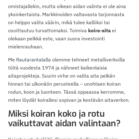
omistajallekin, mutta oikean aidan valinta ei ole aina
yksinkertaista. Markkinoiden valtavasta tarjonnasta
on helppo valita väärin, mikä tulee kalliiksi tai
osoittautuu turvattomaksi. Toimiva
koira-aita
ei
olekaan pelkkä este, vaan suora investointi
mielenrauhaan.
Me
Rautarantalalla
olemme tehneet metalliverkoilla
töitä vuodesta 1974 ja nähneet kaikenlaisia
aitaprojekteja. Suurin virhe on valita aita pelkän
hinnan tai ulkonäön perusteella – unohtaen koiran
rodun, koon ja luonteen. Tässä oppaassa kerromme,
miten löydät koirallesi sopivan ja kestävän aitaverkon.
Miksi koiran koko ja rotu
vaikuttavat aidan valintaan?