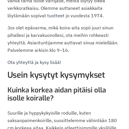
vahva tarha isolle vartijalle, meiltä löytyy oikea
verkkoratkaisu. Olemme auttaneet asiakkaita
löytämään sopivat
tuotteet
jo vuodesta 1974.
Jos olet epävarma, mikä koira-aita sopii juuri sinun
pihallesi ja karvakuonollesi, ota meihin rohkeasti
yhteyttä. Asiantuntijamme auttavat sinua mielellään.
Palvelemme arkisin klo 9–16.
Ota yhteyttä ja kysy lisää!
Usein kysytyt kysymykset
Kuinka korkea aidan pitäisi olla
isolle koiralle?
Suurille ja hyppykykyisille roduille, kuten
saksanpaimenkoirille, suosittelemme vähintään 180
cm korkeaa aitaa. Kaikkein atleettisimmille yksilöille