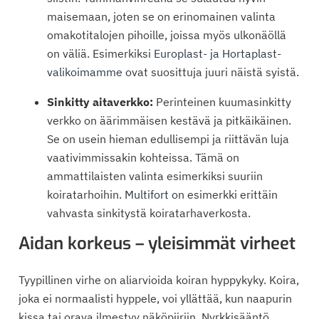
maisemaan, joten se on erinomainen valinta
omakotitalojen pihoille, joissa myös ulkonäöllä
on väliä. Esimerkiksi
Europlast- ja Hortaplast-
valikoimamme
ovat suosittuja juuri näistä syistä.
Sinkitty aitaverkko:
Perinteinen kuumasinkitty
verkko on äärimmäisen kestävä ja pitkäikäinen.
Se on usein hieman edullisempi ja riittävän luja
vaativimmissakin kohteissa. Tämä on
ammattilaisten valinta esimerkiksi suuriin
koiratarhoihin.
Multifort
on esimerkki erittäin
vahvasta sinkitystä koiratarhaverkosta.
Aidan korkeus – yleisimmät virheet
Tyypillinen virhe on aliarvioida koiran hyppykyky. Koira,
joka ei normaalisti hyppele, voi yllättää, kun naapurin
kissa tai orava ilmestyy näköpiiriin. Nyrkkisääntö