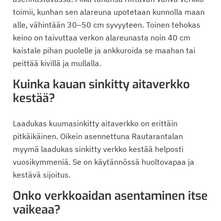
toimii, kunhan sen alareuna upotetaan kunnolla maan
alle, vähintään 30–50 cm syvyyteen. Toinen tehokas
keino on taivuttaa verkon alareunasta noin 40 cm
kaistale pihan puolelle ja ankkuroida se maahan tai
peittää kivillä ja mullalla.
Kuinka kauan sinkitty aitaverkko
kestää?
Laadukas kuumasinkitty aitaverkko on erittäin
pitkäikäinen. Oikein asennettuna Rautarantalan
myymä laadukas sinkitty verkko kestää helposti
vuosikymmeniä. Se on käytännössä huoltovapaa ja
kestävä sijoitus.
Onko verkkoaidan asentaminen itse
vaikeaa?