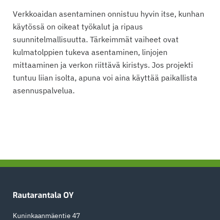
Verkkoaidan asentaminen onnistuu hyvin itse, kunhan
käytössä on oikeat työkalut ja ripaus
suunnitelmallisuutta. Tärkeimmät vaiheet ovat
kulmatolppien tukeva asentaminen, linjojen
mittaaminen ja verkon riittävä kiristys. Jos projekti
tuntuu liian isolta, apuna voi aina käyttää paikallista
asennuspalvelua.
Ensisijainen
sivupalkki
Footer
Rautarantala OY
Kuninkaanmäentie 47