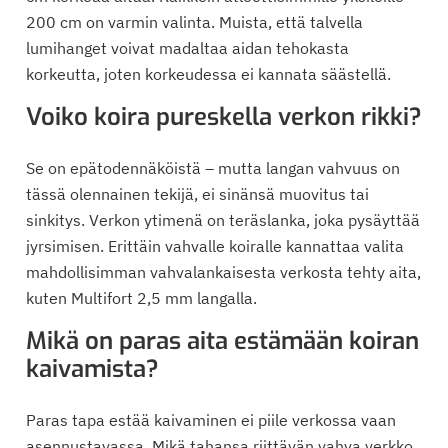
200 cm on varmin valinta. Muista, että talvella
lumihanget voivat madaltaa aidan tehokasta
korkeutta, joten korkeudessa ei kannata säästellä.
Voiko koira pureskella verkon rikki?
Se on epätodennäköistä – mutta langan vahvuus on
tässä olennainen tekijä, ei sinänsä muovitus tai
sinkitys. Verkon ytimenä on teräslanka, joka pysäyttää
jyrsimisen. Erittäin vahvalle koiralle kannattaa valita
mahdollisimman vahvalankaisesta verkosta tehty aita,
kuten Multifort 2,5 mm langalla.
Mikä on paras aita estämään koiran
kaivamista?
Paras tapa estää kaivaminen ei piile verkossa vaan
asennustavassa. Mikä tahansa riittävän vahva verkko