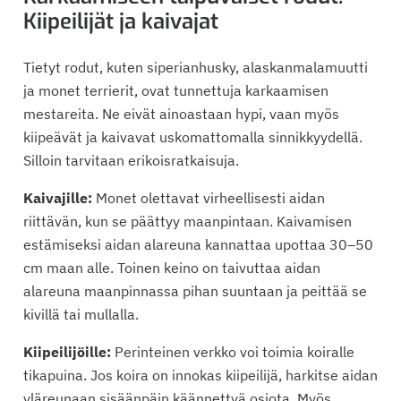
Kiipeilijät ja kaivajat
Tietyt rodut, kuten siperianhusky, alaskanmalamuutti
ja monet terrierit, ovat tunnettuja karkaamisen
mestareita. Ne eivät ainoastaan hypi, vaan myös
kiipeävät ja kaivavat uskomattomalla sinnikkyydellä.
Silloin tarvitaan erikoisratkaisuja.
Kaivajille:
Monet olettavat virheellisesti aidan
riittävän, kun se päättyy maanpintaan. Kaivamisen
estämiseksi aidan alareuna kannattaa upottaa 30–50
cm maan alle. Toinen keino on taivuttaa aidan
alareuna maanpinnassa pihan suuntaan ja peittää se
kivillä tai mullalla.
Kiipeilijöille:
Perinteinen verkko voi toimia koiralle
tikapuina. Jos koira on innokas kiipeilijä, harkitse aidan
yläreunaan sisäänpäin käännettyä osiota. Myös