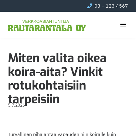
Hyppää
Hyppää
Hyppää
03 – 123 4567
pääsisältöön
ensisijaiseen
alatunnisteeseen
sivupalkkiin
Luotettava
Rautarantala
metalliverkkojen
Oy
Miten valita oikea
asiantuntija
jo
koira-aita? Vinkit
vuodesta
1974.
rotukohtaisiin
tarpeisiin
5.7.2026
Turvallinen piha antaa vapauden niin koiralle kuin