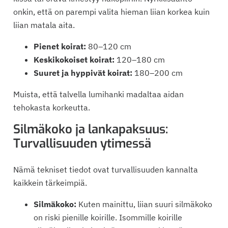
onkin, että on parempi valita hieman liian korkea kuin
liian matala aita.
Pienet koirat:
80–120 cm
Keskikokoiset koirat:
120–180 cm
Suuret ja hyppivät koirat:
180–200 cm
Muista, että talvella lumihanki madaltaa aidan
tehokasta korkeutta.
Silmäkoko ja lankapaksuus:
Turvallisuuden ytimessä
Nämä tekniset tiedot ovat turvallisuuden kannalta
kaikkein tärkeimpiä.
Silmäkoko:
Kuten mainittu, liian suuri silmäkoko
on riski pienille koirille. Isommille koirille