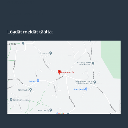
09 876 5291
info@rautarantala.fi
Evästeseloste
Löydät meidät täältä: