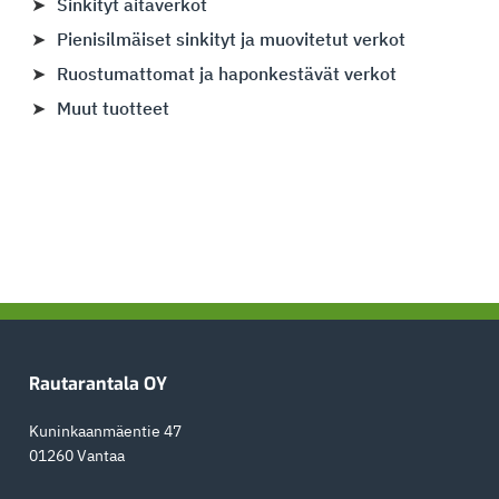
Sinkityt aitaverkot
Pienisilmäiset sinkityt ja muovitetut verkot
Ruostumattomat ja haponkestävät verkot
Muut tuotteet
Footer
Rautarantala OY
Kuninkaanmäentie 47
01260 Vantaa