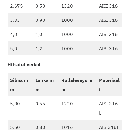
2,675
0,50
1320
AISI 316
3,33
0,90
1000
AISI 316
4,0
1,0
1000
AISI 316
5,0
1,2
1000
AISI 316
Hitsatut verkot
Silmä m
Lanka m
Rullaleveys m
Materiaal
m
m
m
i
5,80
0,55
1220
AISI 316
L
5,50
0,80
1016
AISI316L