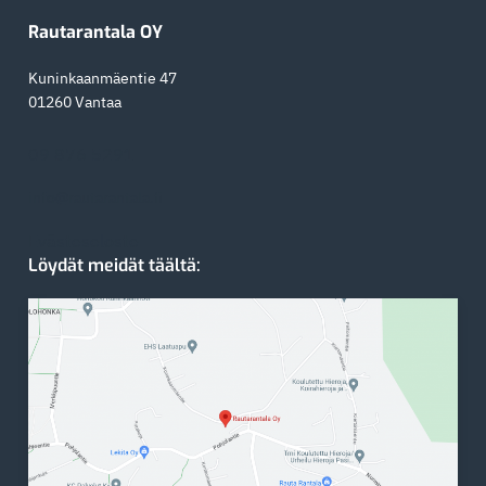
Rautarantala OY
Kuninkaanmäentie 47
01260 Vantaa
09 876 5291
info@rautarantala.fi
Evästeseloste
Löydät meidät täältä: