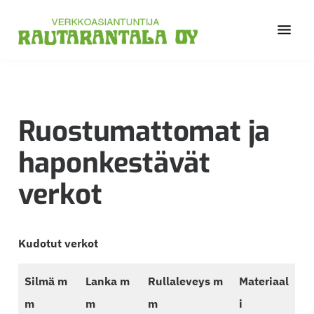
Hyppää
Hyppää
Hyppää
pääsisältöön
ensisijaiseen
alatunnisteeseen
sivupalkkiin
Luotettava
Rautarantala
metalliverkkojen
Oy
asiantuntija
jo
Ruostumattomat ja
vuodesta
haponkestävät
1974.
verkot
Kudotut verkot
Silmä m
Lanka m
Rullaleveys m
Materiaal
m
m
m
i