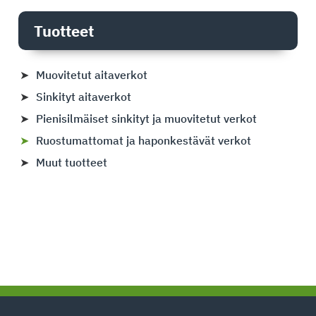
Ensisijainen
sivupalkki
Tuotteet
Muovitetut aitaverkot
Sinkityt aitaverkot
Pienisilmäiset sinkityt ja muovitetut verkot
Ruostumattomat ja haponkestävät verkot
Muut tuotteet
Footer