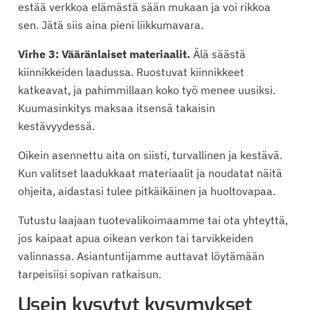
estää verkkoa elämästä sään mukaan ja voi rikkoa
sen. Jätä siis aina pieni liikkumavara.
Virhe 3: Vääränlaiset materiaalit.
Älä säästä
kiinnikkeiden laadussa. Ruostuvat kiinnikkeet
katkeavat, ja pahimmillaan koko työ menee uusiksi.
Kuumasinkitys maksaa itsensä takaisin
kestävyydessä.
Oikein asennettu aita on siisti, turvallinen ja kestävä.
Kun valitset laadukkaat materiaalit ja noudatat näitä
ohjeita, aidastasi tulee pitkäikäinen ja huoltovapaa.
Tutustu laajaan tuotevalikoimaamme tai ota yhteyttä,
jos kaipaat apua oikean verkon tai tarvikkeiden
valinnassa. Asiantuntijamme auttavat löytämään
tarpeisiisi sopivan ratkaisun.
Usein kysytyt kysymykset