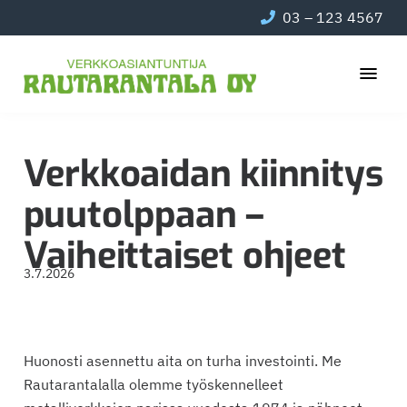
Hyppää
Hyppää
Hyppää
03 – 123 4567
pääsisältöön
ensisijaiseen
alatunnisteeseen
sivupalkkiin
Luotettava
Rautarantala
metalliverkkojen
Oy
Verkkoaidan kiinnitys
asiantuntija
jo
puutolppaan –
vuodesta
1974.
Vaiheittaiset ohjeet
3.7.2026
Huonosti asennettu aita on turha investointi. Me
Rautarantalalla olemme työskennelleet