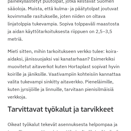
painekyllästetyt puutolpat, jotka kestävät Suomen
sääoloja. Muista, että kulma- ja päätytolpat joutuvat
kovimmalle rasitukselle, joten niiden on oltava
linjatolppia tukevampia. Sopiva tolppaväli maastosta
ja aidan käyttötarkoituksesta riippuen on 2,5–3,5
metriä.
Mieti sitten, mihin tarkoitukseen verkko tulee: koira-
aidaksi, jänissuojaksi vai kanatarhaan? Esimerkiksi
muovitetut aitaverkot kuten Hortaplast sopivat hyvin
koirille ja jäniksille. Vaativampiin kohteisiin kannattaa
valita tukevampi sinkitty aitaverkko. Pieneläimille,
kuten jyrsijöille ja linnuille, tarvitaan pienisilmäisiä
verkkoja.
Tarvittavat työkalut ja tarvikkeet
Oikeat työkalut tekevät asennuksesta helpompaa ja