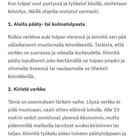
Kun tolpat ovat pystyssä ja työkalut käsillä, aloitetaan
kiinnitys. Näillä ohjeilla onnistut varmasti.
1. Aloita pääty- tai kulmatolpasta
Rullaa verkkoa auki tolpan vieressä ja kiinnitä sen pää
väliaikaisesti muutamalla kiinnikkeellä. Tarkista, että
verkko on suorassa ja oikealla korkeudella. Kiinnitä
pääty lopullisesti joko kiertämällä se tolpan ympäri ja
sitomalla itseensä tai naulaamalla se tiheästi
kiinnikkeillä.
2. Kiristä verkko
Tämä on asennuksen tärkein vaihe. Löysä verkko ei
pidä muotoaan, saati sitten eläimiä loitolla. Alle 10
metrin vedot onnistuvat yleensä käsivoimin, mutta
pidemmillä matkoilla tarvitset avuksi kiristimen tai
taljan. Kiinnitä työkalu aidan toiseen päätytolppaan ja