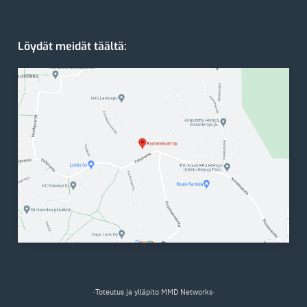
info@rautarantala.fi
Evästeseloste
Löydät meidät täältä:
·Toteutus ja ylläpito
MMD Networks
·