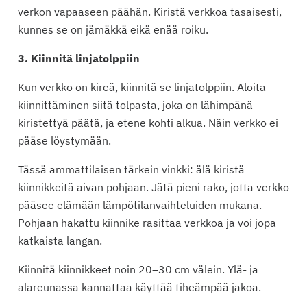
verkon vapaaseen päähän. Kiristä verkkoa tasaisesti,
kunnes se on jämäkkä eikä enää roiku.
3. Kiinnitä linjatolppiin
Kun verkko on kireä, kiinnitä se linjatolppiin. Aloita
kiinnittäminen siitä tolpasta, joka on lähimpänä
kiristettyä päätä, ja etene kohti alkua. Näin verkko ei
pääse löystymään.
Tässä ammattilaisen tärkein vinkki: älä kiristä
kiinnikkeitä aivan pohjaan. Jätä pieni rako, jotta verkko
pääsee elämään lämpötilanvaihteluiden mukana.
Pohjaan hakattu kiinnike rasittaa verkkoa ja voi jopa
katkaista langan.
Kiinnitä kiinnikkeet noin 20–30 cm välein. Ylä- ja
alareunassa kannattaa käyttää tiheämpää jakoa.