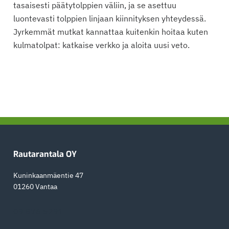
tasaisesti päätytolppien väliin, ja se asettuu
luontevasti tolppien linjaan kiinnityksen yhteydessä.
Jyrkemmät mutkat kannattaa kuitenkin hoitaa kuten
kulmatolpat: katkaise verkko ja aloita uusi veto.
Ensisijainen
sivupalkki
Footer
Rautarantala OY
Kuninkaanmäentie 47
01260 Vantaa
09 876 5291