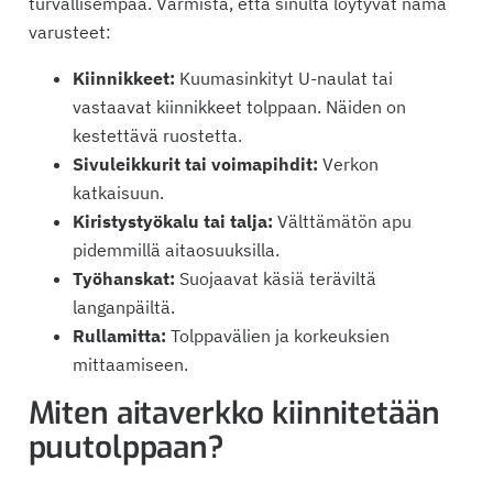
turvallisempaa. Varmista, että sinulta löytyvät nämä
varusteet:
Kiinnikkeet:
Kuumasinkityt U-naulat tai
vastaavat kiinnikkeet tolppaan. Näiden on
kestettävä ruostetta.
Sivuleikkurit tai voimapihdit:
Verkon
katkaisuun.
Kiristystyökalu tai talja:
Välttämätön apu
pidemmillä aitaosuuksilla.
Työhanskat:
Suojaavat käsiä teräviltä
langanpäiltä.
Rullamitta:
Tolppavälien ja korkeuksien
mittaamiseen.
Miten aitaverkko kiinnitetään
puutolppaan?