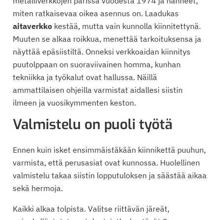
metalliverkkojen parissa vuodesta 1974 ja nähneet,
miten ratkaisevaa oikea asennus on. Laadukas
aitaverkko
kestää, mutta vain kunnolla kiinnitettynä.
Muuten se alkaa roikkua, menettää tarkoituksensa ja
näyttää epäsiistiltä. Onneksi verkkoaidan kiinnitys
puutolppaan on suoraviivainen homma, kunhan
tekniikka ja työkalut ovat hallussa. Näillä
ammattilaisen ohjeilla varmistat aidallesi siistin
ilmeen ja vuosikymmenten keston.
Valmistelu on puoli työtä
Ennen kuin isket ensimmäistäkään kiinnikettä puuhun,
varmista, että perusasiat ovat kunnossa. Huolellinen
valmistelu takaa siistin lopputuloksen ja säästää aikaa
sekä hermoja.
Kaikki alkaa tolpista. Valitse riittävän järeät,